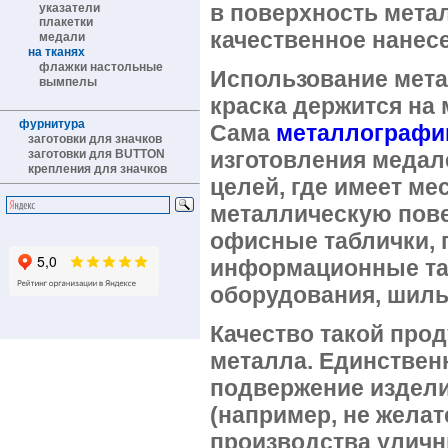
в поверхность мета
указатели
плакетки
качественное нанес
медали
на тканях
флажки настольные
Использование мета
вымпелы
краска держится на
фурнитура
Сама
металлографи
заготовки для значков
заготовки для BUTTON
изготовления медал
крепления для значков
целей, где имеет ме
металлическую пове
офисные таблички, 
информационные та
оборудования, шильд
Качество такой про
металла. Единствен
подвержение издел
(например, не жела
производства уличн