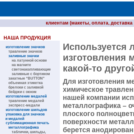
клиентам (макеты, оплата, доставка и
НАША ПРОДУКЦИЯ
Используется 
изготовление значков
травление значков
изготовления 
заливные значки
на латунной основе
на магните
какой-то друго
светонакапливающие
заливные с бортиком
закатные “BUTTON”
Для изготовления ме
объемная этикетка
брелоки с заливкой
химическое травлен
бейджи с окном
нашей компании испо
изготовление медалей
травление медалей
металлографика
– о
экспресс-медали
изготовление шильдов
плоского полноцвет
упаковка для значков
и медалей
поверхности металл
сублимационная печать
металлографика
берется анодирован
таблички, шильды,